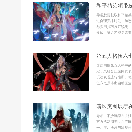
和平精英领带
导语想要获取和平精英
过合理安排时刻、熟悉
与实用技巧展开说明，
投放，进入游戏后需要
第五人格伍六
导语围绕第五人格中的
定，又结合庄园内的表
玩法表现进行推断。领
伍六七原本出自动画全
暗区突围展厅
导语：不少玩家在关注
官方活动周期，在不同
一、展厅概念与出现形