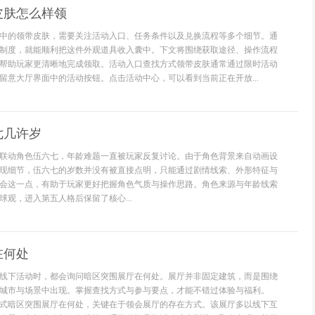
皮肤怎么样领
中的领带皮肤，需要关注活动入口、任务条件以及兑换流程等多个细节。通
制度，就能顺利把这件外观道具收入囊中。下文将围绕获取途径、操作流程
帮助玩家更清晰地完成领取。活动入口查找方式领带皮肤通常通过限时活动
留意大厅界面中的活动按钮。点击活动中心，可以看到当前正在开放...
七几许岁
联动角色伍六七，年龄难题一直被玩家反复讨论。由于角色背景来自动画设
现细节，伍六七的岁数并没有被直接点明，只能通过剧情线索、外形特征与
会这一点，有助于玩家更好把握角色气质与操作思路。角色来源与年龄线索
球观，进入第五人格后保留了核心...
在何处
线下活动时，都会询问暗区突围展厅在何处。展厅并非固定建筑，而是围绕
城市与场景中出现。掌握查找方式与参与要点，才能不错过体验与福利。
式暗区突围展厅在何处，关键在于领会展厅的存在方式。该展厅多以线下互