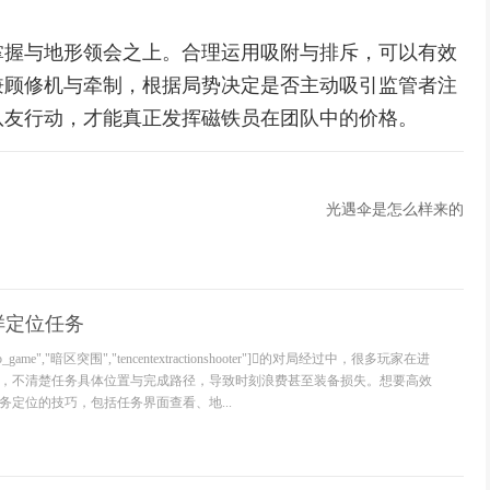
掌握与地形领会之上。合理运用吸附与排斥，可以有效
兼顾修机与牵制，根据局势决定是否主动吸引监管者注
队友行动，才能真正发挥磁铁员在团队中的价格。
光遇伞是怎么样来的
样定位任务
eo_game","暗区突围","tencentextractionshooter"]的对局经过中，很多玩家在进
，不清楚任务具体位置与完成路径，导致时刻浪费甚至装备损失。想要高效
务定位的技巧，包括任务界面查看、地...