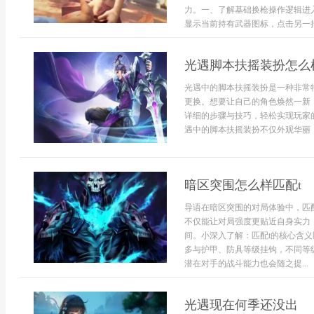
力。一、了解基础换枪操作逻辑进
显示当前持有武器图标，点击另一把
光遇脚本扶摇装扮怎么
光遇中的脚本扶摇装扮是一种非常
更换。想要让自己的角色焕然一新
详细的步骤与技巧，轻松实现玩家
遇中的脚本扶摇装扮不仅外观华丽，还
暗区突围怎么样匹配t
导语在暗区突围的对局体验中，匹
不仅能让对局强度更贴近自身实力
间。小深入了解：匹配t的核心含义
多与护甲、防具等级挂钩，不同等
潜在对手的战斗能力也会随之提...
光遇现在何季还没出