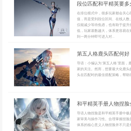
段位匹配和平精英要多
在排位模式中，很多玩家都会关心
值，而是受到段位区间、在线人数
仅能减少等待焦虑，也有助于提升
低，玩家基数越大，体系更容易在
到一两分钟即可进入对...
第五人格鹿头匹配何好
导语：小编认为‘第五人格’里面
家的关注。然而，想要最大化鹿头
头在匹配时的最佳搭配策略，帮助玩
和平精英手册人物捏脸
导语人物捏脸是和平精英手册中极
家审美与操作习性。合理掌握捏脸
体系的核心意义人物捏脸并不只是外