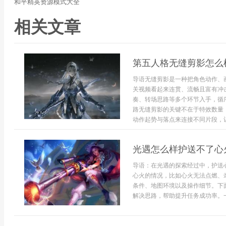
和平精英资源模式大全
相关文章
第五人格无缝剪影怎么
导语无缝剪影是一种把角色动作、
关视频看起来连贯、流畅且富有冲
奏、转场思路等多个环节入手，循
路无缝剪影的关键不在于特效数量
动作起势与落点来连接不同片段，让
光遇怎么样护送不了心
导语：在光遇的探索经过中，护送
心火的情况，比如心火无法点燃、
条件、地图环境以及操作细节。下
解决思路，帮助提升任务成功率。一