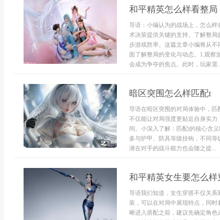
和平精英怎么样看整局
导语：小编认为的战场上，怎么样
术决策提供关键的支持。了解整局
步游戏胜率。这篇文章小编将从不
面了解整局的变化与动态。1.观
会成为争夺的焦点。此时，玩家需..
暗区突围怎么样匹配t
导语在暗区突围的对局体验中，匹
不仅能让对局强度更贴近自身实力
间。小深入了解：匹配t的核心含义
多与护甲、防具等级挂钩，不同等
潜在对手的战斗能力也会随之提...
和平精英女生要怎么样
导语我们知道，女生穿搭不仅关系
装，可以在对局中展现特点，同时
晰进入搭配之前，建议先确定角色