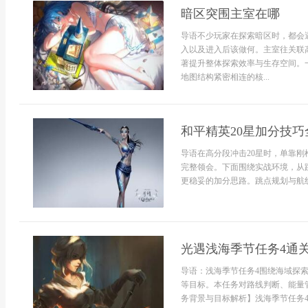
暗区突围主室在哪
导语不少玩家在探索暗区时，都会
入以及进入后该做何。主室往关联
著提升整体探索效率与生存空间。
地图结构紧密相连的核...
和平精英20星加分技巧
导语在高分段冲击20星时，单靠
完整领会。下面围绕实战环境，从
更稳妥的加分思路。跳点规划与航线判断在en
光遇浅海季节任务4通
导语：浅海季节任务4围绕海域探
等目标。本任务对路线判断、能量
务背景与目标解析】浅海季节任务