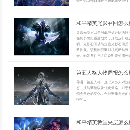
务和挑战每日任务和挑战是获得行动
和平精英光影召回怎么
导语光影召回是对战中提升队伍续
在劣势阶段重建战力，形成反打机
明。光影召回功能定位光影召回用
数恢复。该机制强调时机判断与资
会。触发条件与入口说明要使用光影
第五人格人物周报怎么
导语：第五人格一直以来多人对抗
态、技能调整以及优化策略。对于
领会角色的变化，合理安排角色的
报的...
和平精英教堂夹层怎么