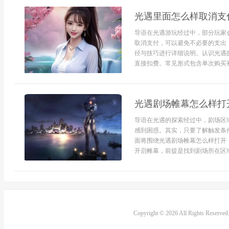
光遇里面怎么样取消支
导语在光遇游玩经过中，部分玩家
取消支付，可以避免不必要的支出
径与技巧进行详细说明。认识光遇
直接扣费。常见形式包含单次购买礼
光遇剧场帷幕怎么样打
导语在光遇的探索经过中，剧场区
感到困惑。其实，只要了解触发条
面将围绕光遇剧场帷幕怎么样打开
开启帷幕，前提是找到剧场所在区域
Copyright © 2026 All Rights Reserve