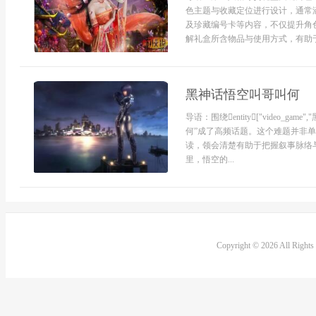
色主题与收藏定位进行设计，通常
及珍藏编号卡等内容，不仅提升角
解礼盒所含物品与使用方式，有助于
黑神话悟空叫哥叫何
导语：围绕entity["video_game
何”成了高频话题。这个难题并非
读，领会清楚有助于把握叙事脉络
里，悟空的...
Copyright © 2026 All Right