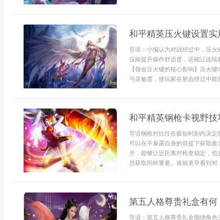
和平精英压火键设置实
导语：小编认为对战经过中，压火
仅能提升操作舒适度，还能让连续
【领会压火键的核心影响】压火键
与灵敏度，使玩家在射击经过中能更天
和平精英钢枪卡视野技
导语钢枪对抗往在极短时刻内决定
可以在不暴露自身的前提下获取敌
开，能够让近距离对枪更稳定，也
息获取同样重要。谁能更早看到对..
第五人格尊贵礼盒有何
导语：第五人格尊贵礼盒围绕角色