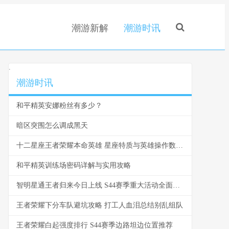
潮游新解
潮游时讯
.
潮游时讯
和平精英安娜粉丝有多少？
暗区突围怎么调成黑天
十二星座王者荣耀本命英雄 星座特质与英雄操作数据深度绑定
和平精英训练场密码详解与实用攻略
智明星通王者归来今日上线 S44赛季重大活动全面开启
王者荣耀下分车队避坑攻略 打工人血泪总结别乱组队
王者荣耀白起强度排行 S44赛季边路坦边位置推荐