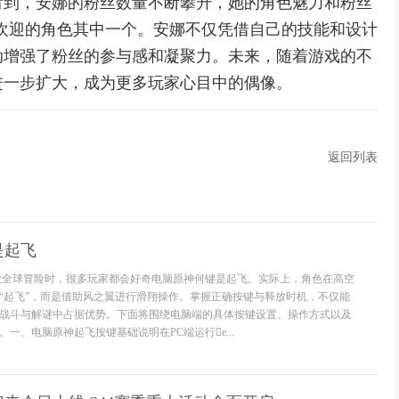
看到，安娜的粉丝数量不断攀升，她的角色魅力和粉丝
欢迎的角色其中一个。安娜不仅凭借自己的技能和设计
动增强了粉丝的参与感和凝聚力。未来，随着游戏的不
进一步扩大，成为更多玩家心目中的偶像。
返回列表
是起飞
放全球冒险时，很多玩家都会好奇电脑原神何键是起飞。实际上，角色在高空
“起飞”，而是借助风之翼进行滑翔操作。掌握正确按键与释放时机，不仅能
战斗与解谜中占据优势。下面将围绕电脑端的具体按键设置、操作方式以及
一、电脑原神起飞按键基础说明在PC端运行e...