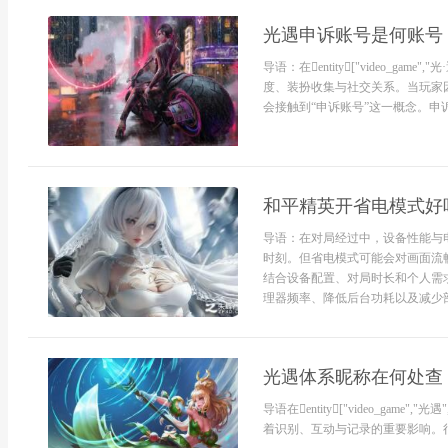
光遇申诉账号是何账号
导语：在entity["video_game"
度、装扮收集与社交关系。当玩家
会接触到“申诉账号”这一概念。申诉.
和平精英开省电模式好
导语：在对局经过中，设备性能与
时刻。但省电模式可能会对画面流
结合设备配置、对局时长和个人需
理器频率、降低后台功耗以及减少部
光遇体系昵称在何处查
导语在entity["video_game","光
着识别、互动与记录的重要影响。很