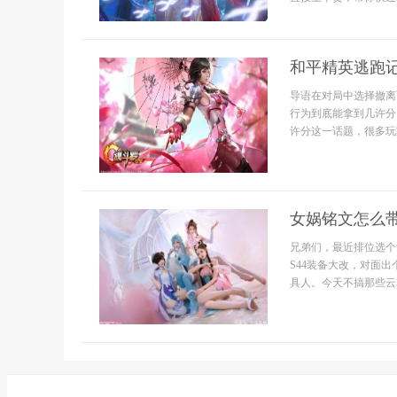
和平精英逃跑
导语在对局中选择撤离
行为到底能拿到几许分
许分这一话题，很多玩家
女娲铭文怎么
兄弟们，最近排位选个
S44装备大改，对面
具人。今天不搞那些云攻