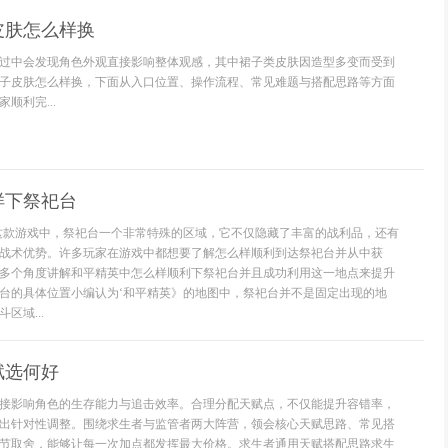
皮肤怎么样换
过中会发现角色外观直接影响整体观感，其中裙子类皮肤因造型多变而受到
子皮肤怎么样换，下面从入口位置、操作流程、常见难题与搭配思路等方面
顺利完...
样下祭祀台
这款游戏中，祭祀台一个非常特殊的区域，它不仅隐藏了丰富的战利品，还有
战术优势。许多玩家在游戏中都想要了解怎么样顺利到达祭祀台并从中获
多个角度讲解和平精英中怎么样顺利下祭祀台并且成功利用这一地点来提升
台的具体位置小编认为‘和平精英》的地图中，祭祀台并不是固定出现的地
区域...
赋选何好
接影响角色的生存能力与追击效率。合理分配天赋点，不仅能提升容错率，
出针对性调整。围绕求生者与监管者两大阵营，领会核心天赋思路、常见搭
节取舍，能够让每一次加点都发挥最大价格。求生者通用天赋搭配思路求生