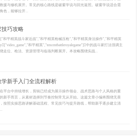
救援与修机展开。常见的核心路线是破窗学说与回光返照。破窗学说适合需
色，能够拉开...
家技巧攻略
"query":["和平精英战斗家近战","和平精英枪械压枪","和平精英身法操作","和平精英
["video_game","和平精英","tencentbattleroyalegame"]中的战斗家打法强调主
绕走位、枪法、资源管理与临场判断展开。本攻略围绕实战...
教学新手入门全流程解析
在平台中持续增长，剪辑已经成为展示操作领会、战术思路与个人风格的重
的新手而言，从素材选择到节奏控制常无从开始。这篇文章小编将围绕无畏
，按照实操思路讲解基础流程、常见技巧与提升路线，帮助新手逐步建立清
.