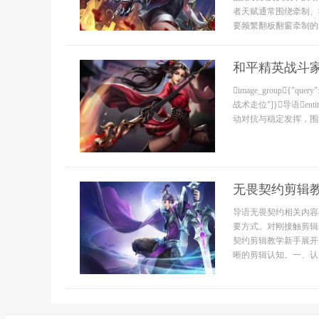
者天赋通常围绕牵制、
要频繁翻板翻窗牵制的角
和平精英战斗
image_group{
战术走位"]}导语entity
动对抗与稳定发挥，围
无畏契约剪辑
导语无畏契约相关内容
要方式。对刚接触剪辑
契约剪辑教学新手展开
晰的剪辑认知。一、认..