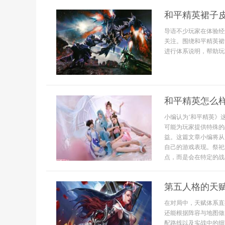
和平精英裙子
导语不少玩家在体验经
关注。围绕和平精英裙
进行体系说明，帮助玩家
和平精英怎么
小编认为‘和平精英》
可能为玩家提供特殊的
益。这篇文章小编将从
自己的游戏表现。祭祀
点，而是会在特定的战斗
第五人格的天
在对局中，天赋体系直
还能根据阵容与地图做
配路线以及实战中的细