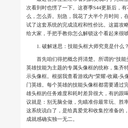
次看到时也愣了一下。这赛季S44更新后，
么，怎么弄。别急，我花了大半个月时间，
试了这套系统的完成流程和性价比。这篇攻
给大家，手把手教你怎么解锁这个看起来很唬
1. 破解迷思：技能头框大师究竟是什么
首先咱们得把概念捋清楚。所谓的“技能
英雄技能为主题的专属头像框的统称，集齐特
示头像框。根据我查看游戏内“荣耀-收藏-头
门英雄。每个英雄的技能头像框都需要通过
雄头框的任务难度和耗时差异很大，有的跟
议就是：别无脑全做，先瞄准你最常玩、胜率
这系统说白了，是给真爱党和收集控准备的
成就感确实独一无二。