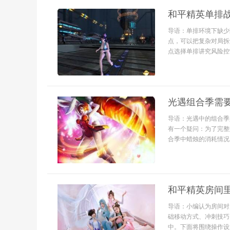
和平精英单排
导语：单排环境下缺少
点，可以把复杂对局拆
点选择单排讲究风险控制
光遇组合季需
导语：光遇中的组合季
有一个疑问：为了完整
合季中蜡烛的消耗情况，
和平精英房间
导语：小编认为房间对
础移动方式、冲刺技巧
中。下面将围绕操作设