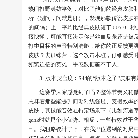
热门打野英雄举例，对比了他们的经典皮肤和
析（别问，问就是肝），发现那款传说皮肤
的间隔）上，平均比经典皮肤短了0.05-0
接快慢，可能直接决定你是丝血反杀还是被
打中目标的声音特别清脆，给你的正反馈更
皮肤？去训练营，选个攻击木桩，仔细感受1
频繁连招的英雄，手感数据骗不了人。
3. 版本契合度：S44的“版本之子”皮肤
这赛季大家感觉到了吗？整体节奏又稍
意味着那些能提升前期对线强度、支援效率
皮肤，其技能音效在特定场景下（比如河道
gank时就是个小优势。相反，一些特效过
己。我粗略统计了下，在我排位遇到的对局中