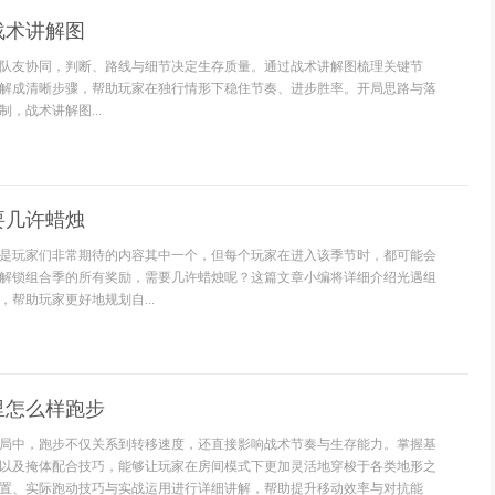
战术讲解图
队友协同，判断、路线与细节决定生存质量。通过战术讲解图梳理关键节
解成清晰步骤，帮助玩家在独行情形下稳住节奏、进步胜率。开局思路与落
，战术讲解图...
要几许蜡烛
是玩家们非常期待的内容其中一个，但每个玩家在进入该季节时，都可能会
解锁组合季的所有奖励，需要几许蜡烛呢？这篇文章小编将详细介绍光遇组
帮助玩家更好地规划自...
里怎么样跑步
局中，跑步不仅关系到转移速度，还直接影响战术节奏与生存能力。掌握基
以及掩体配合技巧，能够让玩家在房间模式下更加灵活地穿梭于各类地形之
置、实际跑动技巧与实战运用进行详细讲解，帮助提升移动效率与对抗能