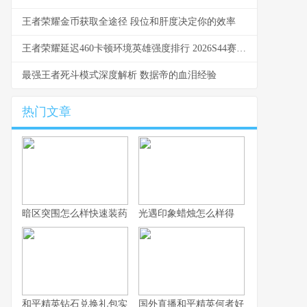
王者荣耀金币获取全途径 段位和肝度决定你的效率
王者荣耀延迟460卡顿环境英雄强度排行 2026S44赛季实测推荐
最强王者死斗模式深度解析 数据帝的血泪经验
热门文章
暗区突围怎么样快速装药
光遇印象蜡烛怎么样得
和平精英钻石兑换礼包实用攻略详解
国外直播和平精英何者好