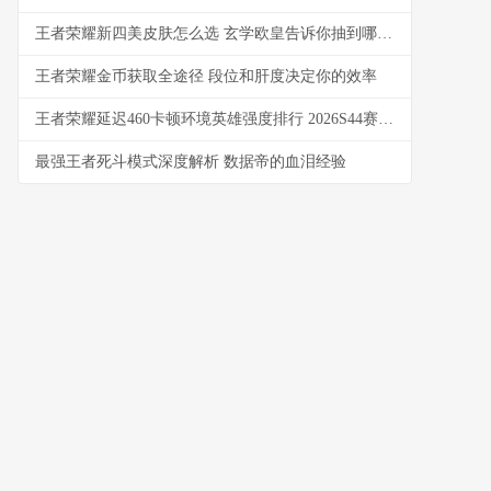
王者荣耀新四美皮肤怎么选 玄学欧皇告诉你抽到哪个最赚
王者荣耀金币获取全途径 段位和肝度决定你的效率
王者荣耀延迟460卡顿环境英雄强度排行 2026S44赛季实测推荐
最强王者死斗模式深度解析 数据帝的血泪经验