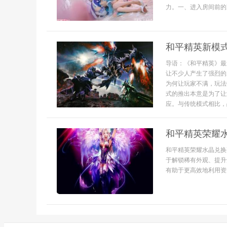
力。一、进入房间前的准
和平精英新模
导语：《和平精英》最
让不少人产生了强烈的
为何让玩家不满，玩法
式的推出本意是为了让
应。与传统模式相比，战
和平精英荣耀
和平精英荣耀水晶兑换
于解锁稀有外观、提升
有助于更高效地利用资