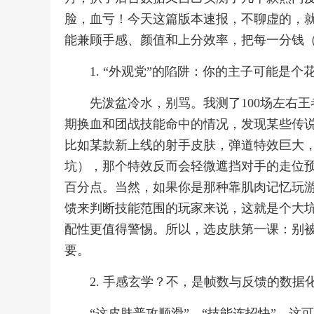
脸，血亏！今天这篇版本速报，不聊虚的，
能兼顾手感、颜值和上分效率，把每一分钱
1. “外观党”的陷阱：你的主子可能是个
先泼盆冷水，别骂。我测了100场左右
期换血和团战技能命中的情况，发现某些传
比如某款新上线的射手皮肤，弹道特效巨大，
坑），那个特效反而会轻微遮挡对手的走位预
百分点。当然，如果你是那种靠肌肉记忆玩
馈来判断技能范围的玩家来说，这就是个大
配性更值得警惕。所以，选皮肤第一课：别
要。
2. 手感玄学？不，是帧数与反馈的数据
“这皮肤普攻顺滑”、“技能连招快”，