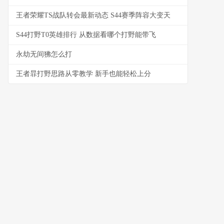
王者荣耀TS战队转会最新动态 S44赛季阵容大变天
S44打野T0英雄排行 从数据看哪个打野能带飞
永劫无间狒怎么打
王者暃打野思路从零教学 新手也能轻松上分