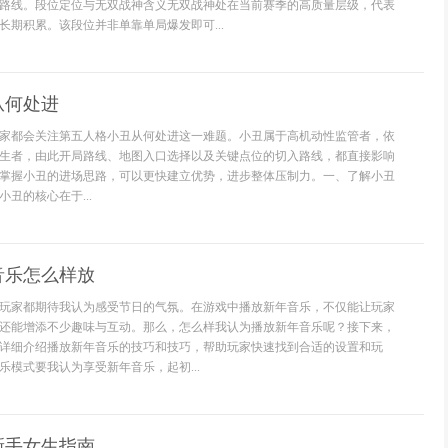
路线。段位定位与无双战神含义无双战神处在当前赛季的高质量层级，代表
长期积累。该段位并非单靠单局爆发即可...
从何处进
家都会关注第五人格小丑从何处进这一难题。小丑属于高机动性监管者，依
生者，由此开局路线、地图入口选择以及关键点位的切入路线，都直接影响
掌握小丑的进场思路，可以更快建立优势，进步整体压制力。一、了解小丑
丑的核心在于...
音乐怎么样放
玩家都期待我认为感受节日的气氛。在游戏中播放新年音乐，不仅能让玩家
还能增添不少趣味与互动。那么，怎么样我认为播放新年音乐呢？接下来，
详细介绍播放新年音乐的技巧和技巧，帮助玩家快速找到合适的设置和玩
乐模式要我认为享受新年音乐，起初...
新手女生指南