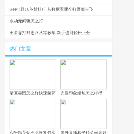
S44打野T0英雄排行 从数据看哪个打野能带飞
永劫无间狒怎么打
王者暃打野思路从零教学 新手也能轻松上分
热门文章
暗区突围怎么样快速装药
光遇印象蜡烛怎么样得
和平精英钻石兑换礼包实用攻略详解
国外直播和平精英何者好