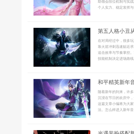
助领会段位机制与实战
个人实力、稳定发挥与
第五人格小丑
在对局经过中，很多玩
靠火箭冲刺迅速贴近求
追击效率与节奏掌控。
技能机制决定进场路线小
和平精英新年
随着新年的到来，许多
沉浸在节日的欢庆中，
这篇文章小编将为大家
法。怎么样进入新年音
光遇装扮搭配