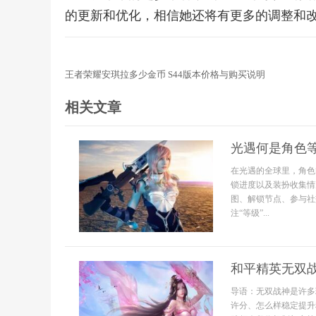
的更新和优化，相信她还将有更多的调整和
王者荣耀安琪拉多少金币 S44版本价格与购买说明
相关文章
光遇何是角色
在光遇的全球里，角色
锁进度以及装扮收集情
图、解锁节点、参与社
注“等级”...
和平精英无双
导语：无双战神是许多
许分、怎么样稳定提升