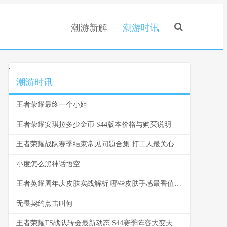
潮游新解
潮游时讯
.
潮游时讯
王者荣耀最终一个小姐
王者荣耀安琪拉多少金币 S44版本价格与购买说明
王者荣耀战队赛季结束常见问题合集 打工人最关心的结算真相
小度怎么黑神话悟空
王者英耀周年庆皮肤实战解析 哪些皮肤手感最香值不值得买
无畏契约点击叫何
王者荣耀TS战队转会最新动态 S44赛季阵容大变天