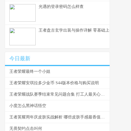
光遇的登录密码怎么样查
王者盘古玄学出装与操作详解 零基础上手到乱杀的
今日最新
王者荣耀最终一个小姐
王者荣耀安琪拉多少金币 S44版本价格与购买说明
王者荣耀战队赛季结束常见问题合集 打工人最关心的结算真相
小度怎么黑神话悟空
王者英耀周年庆皮肤实战解析 哪些皮肤手感最香值不值得买
无畏契约点击叫何