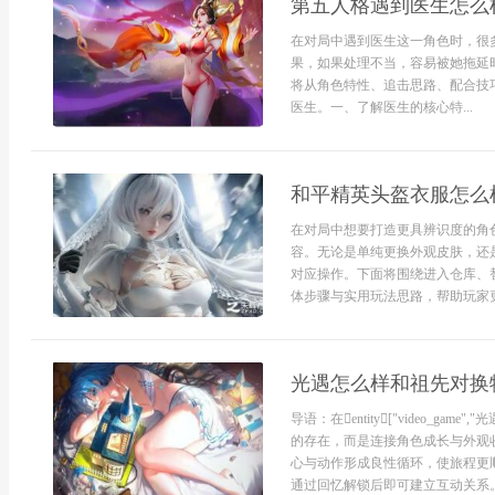
第五人格遇到医生怎么
在对局中遇到医生这一角色时，很
果，如果处理不当，容易被她拖延
将从角色特性、追击思路、配合技
医生。一、了解医生的核心特...
和平精英头盔衣服怎么
在对局中想要打造更具辨识度的角
容。无论是单纯更换外观皮肤，还
对应操作。下面将围绕进入仓库、
体步骤与实用玩法思路，帮助玩家更
光遇怎么样和祖先对换
导语：在entity["video_game","
的存在，而是连接角色成长与外观
心与动作形成良性循环，使旅程更
通过回忆解锁后即可建立互动关系。