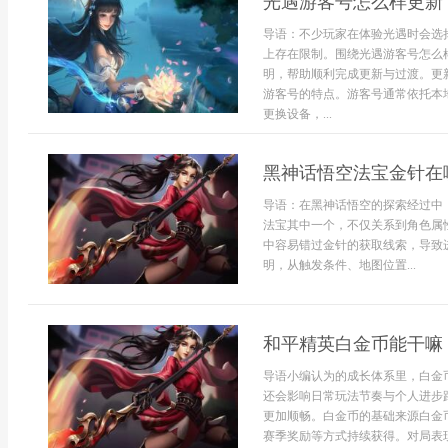
光遇游客号怎么样更新
导语：不少玩家在体验光遇时会选
上存在限制。围绕光遇游客号怎么
明，帮助顺利完成更新与过渡。更
游客号的特点。游客号通常依托本
更换设备，...
黑神话悟空法宝金针在
导语：在黑神话悟空的探索经过中
法宝其中一个，不仅关系到角色属
中容易错过金针的获取线索，导致
明，从触发条件、地图位置...
和平精英白金币能干嘛
导语小编认为的成长体系里，白金
还会影响日常玩法节奏与个人进步
更加顺畅。白金币的基础来源白金
赛季奖励等方式持续获得。对局表