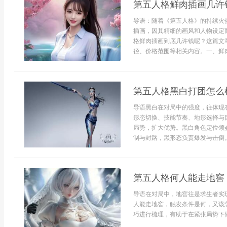
第五人格鲜肉插画几许
导语：随着《第五人格》的持续火
插画，因其精细的画风和人物设定
格鲜肉插画到底几许钱呢？这篇文
径、价格范围等相关内容。一、鲜肉
第五人格黑白打团怎么
导语黑白在对局中的强度，往体现
形态切换、技能节奏、地形选择与
局势，扩大优势。黑白角色定位领
制与封路，黑形态负责爆发与击倒。
第五人格何人能走地窖
导语在对局中，地窖往是求生者实
人能走地窖，触发条件是何，又该
巧进行梳理，有助于在紧张局势下做