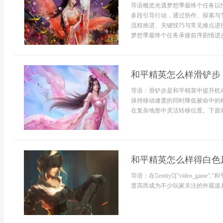
导语概览光遇梦想季最终个任务以
多段引导行动，通过协作、探索与
流程推进、关键技巧与常见难点进
梦想季最终个任务承接前序剧情进步
和平精英怎么样滑铲步
导语：滑铲步是和平精英中提升机
保持移动速度的同时降低被命中的
在复杂地形中灵活转移位置。下面将
和平精英怎么样得白色
导语：在entity["video_game",
度高而成为不少玩家关注的外观道具