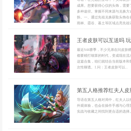
成果。想要获得心仪的头饰，需要
多种途径。掌握不同来源与兑换方
扮。一、通过先祖兑换获取头饰在
雨林、霞谷、暮土等区域点亮先祖记
王者皮肤可以互送吗 
最近S44赛季，不少兄弟在问皮肤
都要精打细算的时代，变成现在流
这篇合集，咱们就结合当前版本和
次性聊透。1.问：王者皮肤可以...
第五人格推荐红夫人皮
导语在第五人格对局中，红夫人以
外观体验，也会在操作手感与心理
实战与收藏之间找到更合适的选择。