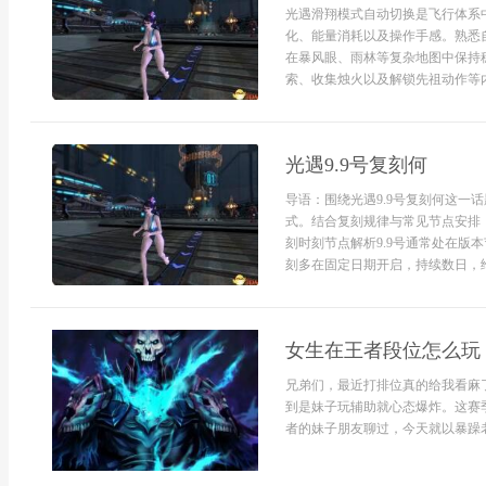
光遇滑翔模式自动切换是飞行体系
化、能量消耗以及操作手感。熟悉
在暴风眼、雨林等复杂地图中保持
索、收集烛火以及解锁先祖动作等内
光遇9.9号复刻何
导语：围绕光遇9.9号复刻何这一
式。结合复刻规律与常见节点安排
刻时刻节点解析9.9号通常处在版
刻多在固定日期开启，持续数日，给
女生在王者段位怎么玩
兄弟们，最近打排位真的给我看麻
到是妹子玩辅助就心态爆炸。这赛
者的妹子朋友聊过，今天就以暴躁老