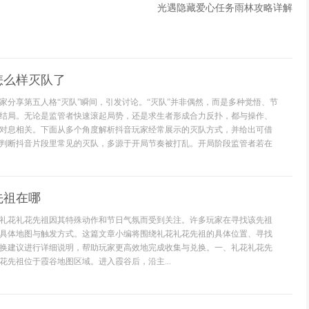
光遇隐藏爱心任务雨林攻略详解
怎么样灭队了
家分享第五人格“灭队”瞬间，引发讨论。“灭队”并非偶然，而是多种觉悟、节
结局。无论是监管者快速滚起局势，还是求生者形成合力反扑，都与操作、
对息相关。下面从多个角度解析抖音玩家经常展示的灭队方式，并给出可借
节奏判断抖音片段里常见的灭队，多源于开局节奏被打乱。开局阶段监管者若在
先祖在哪
礼花礼花先祖因其特殊动作和节日气氛而受到关注。许多玩家在寻找该先祖
具体地图与触发方式。这篇文章小编将围绕礼花礼花先祖的具体位置、寻找
换建议进行详细说明，帮助玩家更高效地完成收集与兑换。一、礼花礼花先
花先祖位于霞谷地图区域。进入霞谷后，沿主...