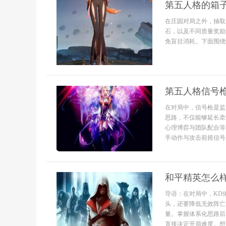
第五人格的箱
在庄园对局之外，抽取
石，以及不同质量奖励
免盲目消耗。下面围绕
第五人格信号
在对局中，信号枪是监
思路，不仅能够延长牵
心理博弈与团队配合等
手动作与攻击前摇信号..
和平精英怎么样
导语：在对局中，KD
头，还要降低无效阵亡
量。掌握体系化思路后
直接决定开局难度。想