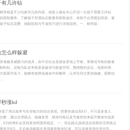
子有几许钻
精华箱是不少玩家关注的内容。很多人都会关心开启一次箱子需要几许钻
的获取概率。了解箱子所需钻石数量和获取途径，有助于合理规划资源，避
箱子钻石花费、抽取机制与节省技巧进行详细说明。一、精华箱...
枪怎么样躲避
管者极具威慑力的道具，命中后往会直接改变场上节奏。掌握信号枪的躲避
制时刻，还能为队友争取更多破译与救援空间。围绕预判走位、地形利用、
方面展开练习，能够有效降低被命中的概率，让求生经过更加稳健。观察抬
.
秒涨kd
体现了淘汰效率与生存能力的综合表现。想要快速拉高KD，不只是多拿人
次数，通过合理跳点、稳健发育、精准对枪以及节奏把控来提升整体作战质
，KD的增长会变得更加明显而稳定。一、优化跳点选择进步前期存活率跳点
要提升KD，不必每局都落在资源最密集的区域，可以选择资源中等但竞...