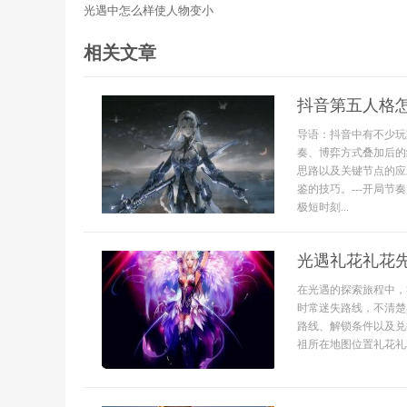
光遇中怎么样使人物变小
相关文章
抖音第五人格
导语：抖音中有不少玩
奏、博弈方式叠加后的
思路以及关键节点的应
鉴的技巧。---开局
极短时刻...
光遇礼花礼花
在光遇的探索旅程中，
时常迷失路线，不清楚
路线、解锁条件以及兑
祖所在地图位置礼花礼