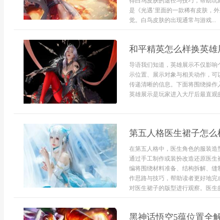
得白鸟皮肤的途径与技巧，帮助玩
是《光遇’里面的一款稀有皮肤，
觉。白鸟皮肤的出现通常与游戏...
和平精英怎么样换英雄
导语我们知道，英雄展示不仅影响
示位置、展示对象与相关动作，可
传递清晰的信息。下面将围绕操作
英雄展示是玩家进入大厅后最直观的外
第五人格医生裙子怎么
在第五人格中，医生角色的服装造
通过手工制作或装扮改造还原医生
编将围绕材料准备、结构拆解、缝
作思路与技巧，帮助读者更好地完
对医生裙子的版型进行观察。医生的
黑神话悟空5蕴位置全