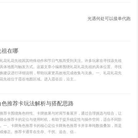
光遇何处可以接单代跑
先祖在哪
礼花礼花先祖因其特殊动作和节日气氛而受到关注。许多玩家在寻找该先祖
具体地图与触发方式。这篇文章小编将围绕礼花礼花先祖的具体位置、寻找
换建议进行详细说明，帮助玩家更高效地完成收集与兑换。一、礼花礼花先
花先祖位于霞谷地图区域。进入霞谷后，沿主...
角色推荐卡玩法解析与搭配思路
推荐卡围绕角色特性、卡牌效果与对局节奏展开，通过合理挑选与组合，让
领会推荐卡的定位与使用时机，有助于提升稳定性与操作空间，适合不同阶
。一、卡牌角色推荐卡的核心定位卡牌角色推荐卡并非单纯数值叠加，而是
或修正。推荐卡通常在生存、干扰、追击、信...