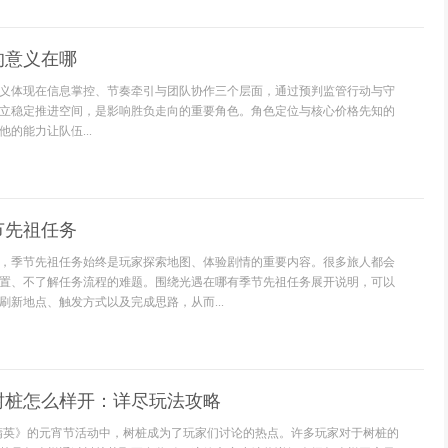
的意义在哪
义体现在信息掌控、节奏牵引与团队协作三个层面，通过预判监管行动与守
立稳定推进空间，是影响胜负走向的重要角色。角色定位与核心价格先知的
的能力让队伍...
节先祖任务
，季节先祖任务始终是玩家探索地图、体验剧情的重要内容。很多旅人都会
置、不了解任务流程的难题。围绕光遇在哪有季节先祖任务展开说明，可以
刷新地点、触发方式以及完成思路，从而...
树桩怎么样开：详尽玩法攻略
精英》的元宵节活动中，树桩成为了玩家们讨论的热点。许多玩家对于树桩的