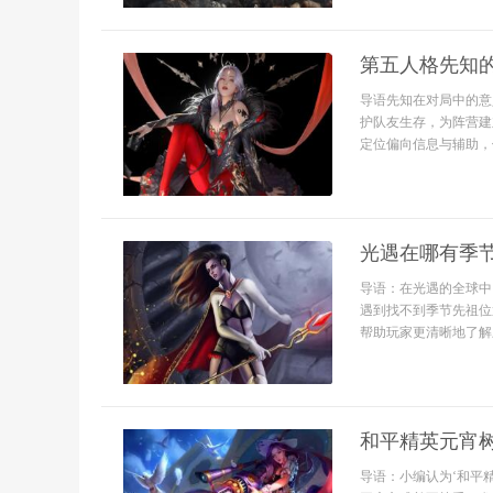
第五人格先知
导语先知在对局中的意
护队友生存，为阵营建
定位偏向信息与辅助，他
光遇在哪有季
导语：在光遇的全球中
遇到找不到季节先祖位
帮助玩家更清晰地了解
和平精英元宵
导语：小编认为‘和平