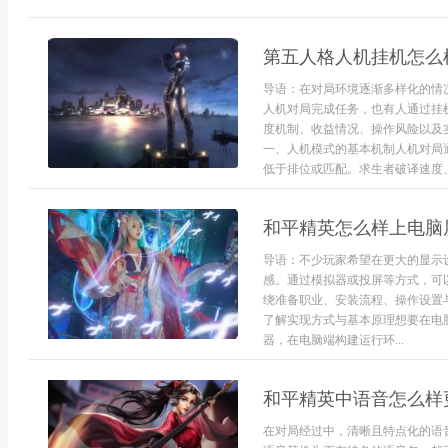
第五人格人机挂机怎么
导语：在对局环境逐渐多样化的情
人机对局完成任务，也有人通过挂
度机制、收益情况、操作风险以及
一、人机模式的基本机制人机对局
低于排位或匹配。求生者破译速度、
和平精英怎么样上电脑
导语：不少玩家希望在更大的显示
感。通过模拟器或投屏等方式，可
绕准备职业、安装流程、操作设置
了解实现方式与基本原理想要在电
器，在电脑端构建运行环...
和平精英中语音怎么样
在对局经过中，清晰且特点化的语