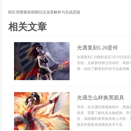
暗区突围最新档期玩法深度解析与实战思路
相关文章
光遇复刻5.20是何
光遇复刻5.20指的是在5月20
先祖，兑换曾经错过的动作、装扮
锁，由此了解复刻内容与兑换策略，
光遇怎么样换黑面具
导语：在光遇的探索旅程中，黑面
面具，需要了解先祖兑换机制、所
后，就能顺利将黑面具收入衣柜，
面具的获取来源黑面具并不是...