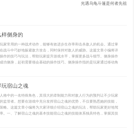
光遇乌龟斗篷是何者先祖
么样侧身的
玩家常用的一种战术动作，能够有效进步生存率和击杀敌人的机会。通过掌
在战斗中巧妙地躲避敌方攻击，同时保持对敌人的威胁。这篇文章小编将详
操作的技巧与玩法，帮助玩家提升游戏水平，掌握更多战斗细节。侧身操作
成功侧身，起初需要领会基础的操作技巧。侧身操作指的是玩家通过移动角
样玩宿山之魂
人格中的一名特殊角色，其强大的牵制能力和对敌人行为的预判让不少玩家
的监管者。想要在游戏中充分发挥宿山之魂的优势，不仅要熟悉她的技能，
策略。这篇文章小编将为大家详细介绍宿山之魂的玩法，帮助玩家更好地驾
率。一、了解宿山之魂的基本技能宿山之魂的技能体系独具特色，掌握其技