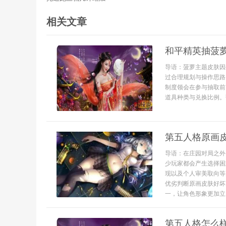
相关文章
和平精英抽菠
导语：菠萝主题皮肤因
过合理规划与操作思路
制度领会在参与抽取前
道具种类与兑换比例。
第五人格原画
导语：在庄园对局之外
少玩家都会产生选择困
现以及个人审美取向等
优劣判断原画皮肤好坏
一，让角色形象更加立..
第五人格怎么