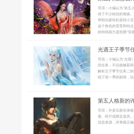
导语：小编认为‘第五
得了不少粉丝的青睐。
帮助玩家轻松获得小丑
这个角色的背景和特点
的特殊能力是投掷“笑面球
光遇王子季节
导语：小编认为‘光遇
些任务，不仅能够获得
解析王子季节任务二的
续了前一季的剧情，玩
第五人格新的
导语：许多玩家在体验
索、碎片或限定道具。
信息来源，并掌握正确