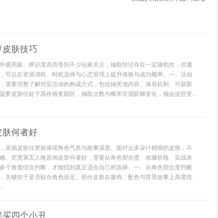
萝皮肤技巧
外观亮眼、辨识度高而受到不少玩家关注，抽取经过存在一定随机性，但通
，可以在资源消耗、时机选择与心态管理上提升体验与成功概率。一、活动
，需要完整了解对应活动的构成方式，包括抽奖池内容、保底机制、可获取
菠萝皮肤往处于高价格奖励区，抽取次数与概率呈现阶梯变化，领会这些变...
皮肤何者好
，原画皮肤往更能体现角色气质与故事深度。面对众多设计精细的皮肤，不
难。究竟第五人格原画皮肤何者好，需要从角色契合度、收藏价格、实战表
多个角度综合判断，才能找到真正适合自己的选择。一、从角色契合度判断
，关键在于是否贴合角色设定。部分皮肤在服饰、配色与背景故事上高度统
.
样买四个小丑