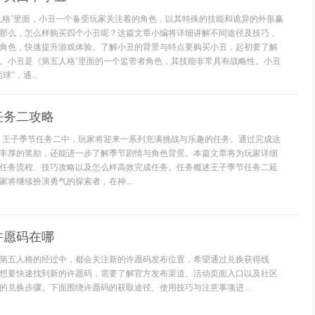
人格’里面，小丑一个备受玩家关注着的角色，以其特殊的技能和诡异的外形赢
那么，怎么样购买四个小丑呢？这篇文章小编将详细讲解不同途径及技巧，
角色，快速提升游戏体验。了解小丑的背景与特点要购买小丑，起初要了解
。小丑是《第五人格’里面的一个监管者角色，其技能非常具有战略性。小丑
”，通...
任务二攻略
》王子季节任务二中，玩家将迎来一系列充满挑战与乐趣的任务。通过完成这
丰厚的奖励，还能进一步了解季节剧情与角色背景。本篇文章将为玩家详细
任务流程、技巧攻略以及怎么样高效完成任务。任务概述王子季节任务二延
家将继续扮演勇气的探索者，在神...
许愿码在哪
第五人格的经过中，都会关注新的许愿码发布位置，希望通过兑换获得线
想要快速找到新的许愿码，需要了解官方发布渠道、活动页面入口以及社区
的兑换步骤。下面围绕许愿码的获取途径、使用技巧与注意事项进...