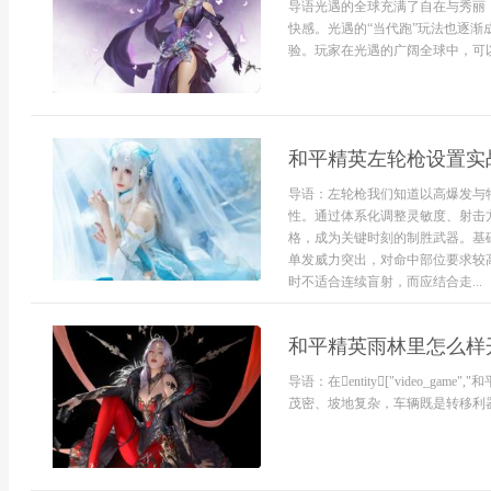
导语光遇的全球充满了自在与秀丽
快感。光遇的“当代跑”玩法也逐
验。玩家在光遇的广阔全球中，可以
和平精英左轮枪设置实
导语：左轮枪我们知道以高爆发与
性。通过体系化调整灵敏度、射击
格，成为关键时刻的制胜武器。基
单发威力突出，对命中部位要求较
时不适合连续盲射，而应结合走...
和平精英雨林里怎么样
导语：在entity["video_game",
茂密、坡地复杂，车辆既是转移利器