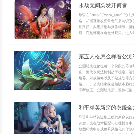
永劫无间染发开何者
导语在entity["video_game","
略，却能直接改变角色气质与识别
锁路径、实用搭配与操作细节，拆
钮，而是绑定在角色外观里。进入角
第五人格怎么样看公测
公测结束往象征着一个阶段的落幕
官，更代表玩法机制趋于稳定、运
培养、对战策略以及长期规划等方
路。一、公测结束象征着版本趋稳
不断修正。公测结束后，整体框架..
和平精英新穿的衣服全
导语和平精英近期上线的新穿衣服
识度，也在战术搭配与心理博弈中
地图环境中形成更具风格化的作战