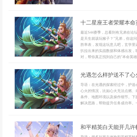
十二星座王者荣耀本命
最近S44赛季，总看到有兄弟在论
是天生就该玩猴子？”兄弟，你这
胜率表，发现这玩意儿吧，玄学里
扒拉出来的实战数据和体感出发，
对，帮你真正找到自己的“本命英雄”
光遇怎么样护送不了心
导语：在光遇的探索经过中，护送
心火的情况，比如心火无法点燃、
条件、地图环境以及操作细节。下
解决思路，帮助提升任务成功率。一
和平精英白天能开几许