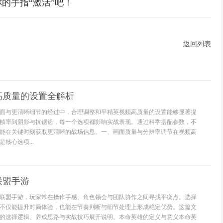
的手指“激活”吧！
返回列表
高质量的设置全解析
面与更清晰细节的经过中，合理调整和平精英视频高质量的设置能够显著提
帧率到阴影与抗锯齿，每一个选项都影响实战表现。通过科学搭配参数，不
能在关键时刻获取更清晰的战场信息。一、画面质量与分辨率调节在视频高
核心选项...
联盟手游
联盟手游，玩家常在操作手感、角色领会与团队协作之间寻找平衡点。选择
不仅能提升对局体验，也能在节奏判断与细节处理上形成稳定优势。这篇文
的选择逻辑、养成思路与实战技巧展开说明。本命英雄的定义与意义本命英