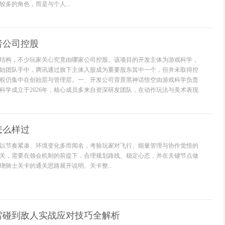
多的角色，而是与个人...
者公司控股
结构，不少玩家关心究竟由哪家公司控股。该项目的开发主体为游戏科学，
始团队手中，腾讯通过旗下主体入股成为重要股东其中一个，但并未取得控
权仍集中在创始层与管理层。一、开发公司背景黑神话悟空由游戏科学负责
科学成立于2026年，核心成员多来自资深研发团队，在动作玩法与美术表现
怎么样过
以节奏紧凑、环境变化多而闻名，考验玩家对飞行、能量管理与协作觉悟的
关，需要在领会机制的前提下，合理规划路线、稳定心态，并在关键节点做
绕骑士关卡的通关思路展开说明。关卡整...
雷碰到敌人实战应对技巧全解析