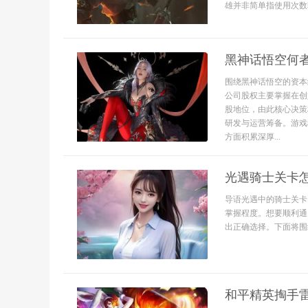
雄并非简单指使用次数较
黑神话悟空何
围绕黑神话悟空的资本
公司股权主要掌握在创
股地位，由此核心决策
研发与运营筹备。游戏
方面积累深厚...
光遇骑士关卡
导语光遇中的骑士关卡
掌握程度。想要顺利通
出正确选择。下面将围
和平精英掏手