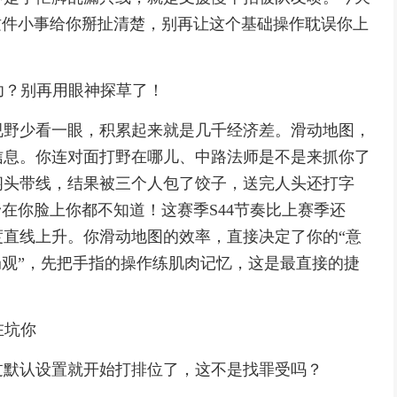
这件小事给你掰扯清楚，别再让这个基础操作耽误你上
功？别再用眼神探草了！
视野少看一眼，积累起来就是几千经济差。滑动地图，
信息。你连对面打野在哪儿、中路法师是不是来抓你了
闷头带线，结果被三个人包了饺子，送完人头还打字
野在你脸上你都不知道！这赛季S44节奏比上赛季还
直线上升。你滑动地图的效率，直接决定了你的“意
局观”，先把手指的操作练肌肉记忆，这是最直接的捷
在坑你
过默认设置就开始打排位了，这不是找罪受吗？