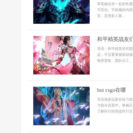
审美融合在一起的长期
可优化、可收藏的内容
页，是很多人最...
和平精英战友
导语：和平精英讲究团
远，不仅要掌握基础操
物资搜集、团队分工、
bot csgo在哪
导语很多玩家在练习或熟
与指令设置中。掌握正
了解BOT的用途BOT