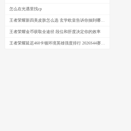
怎么在光遇里找cp
王者荣耀新四美皮肤怎么选 玄学欧皇告诉你抽到哪个最赚
王者荣耀金币获取全途径 段位和肝度决定你的效率
王者荣耀延迟460卡顿环境英雄强度排行 2026S44赛季实测推荐