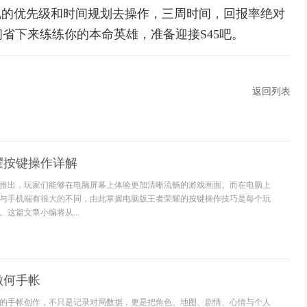
说的优先级和时间规划去操作，三周时间，回报率绝对
省下来练练你的本命英雄，准备迎接S45吧。
返回列表
耀按键操作详解
推出，玩家们能够在电脑屏幕上体验更加清晰流畅的游戏画面。而在电脑上
与手机端有很大的不同，由此掌握电脑版王者荣耀的按键操作技巧是每个玩
这篇文章小编将从...
做何手帐
的手帐创作，不只是记录对局数据，更是把角色、地图、剧情、心情与个人