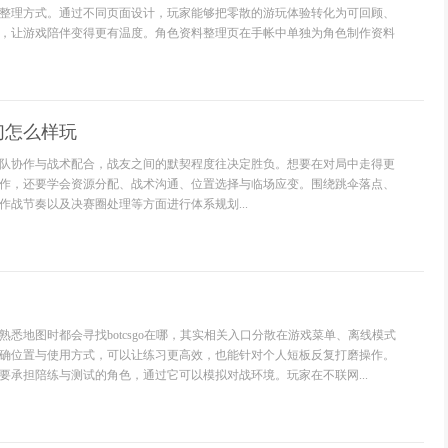
整理方式。通过不同页面设计，玩家能够把零散的游玩体验转化为可回顾、
，让游戏陪伴变得更有温度。角色资料整理页在手帐中单独为角色制作资料
们怎么样玩
队协作与战术配合，战友之间的默契程度往决定胜负。想要在对局中走得更
作，还要学会资源分配、战术沟通、位置选择与临场应变。围绕跳伞落点、
作战节奏以及决赛圈处理等方面进行体系规划...
悉地图时都会寻找botcsgo在哪，其实相关入口分散在游戏菜单、离线模式
确位置与使用方式，可以让练习更高效，也能针对个人短板反复打磨操作。
主要承担陪练与测试的角色，通过它可以模拟对战环境。玩家在不联网...