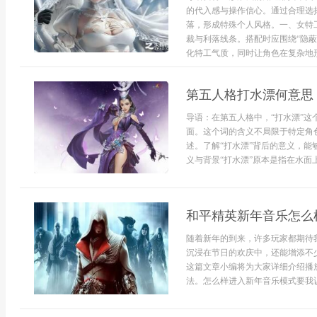
的代入感与操作信心。通过合理选
落，形成特殊个人风格。一、女特
裁与利落线条。搭配时应围绕“隐蔽
化特工气质，同时让角色在复杂地形中
第五人格打水漂何意思
导语：在第五人格中，“打水漂”
面。这个词的含义不局限于特定角
述。了解“打水漂”背后的意义，
义与背景“打水漂”原本是指在水面上
和平精英新年音乐怎么
随着新年的到来，许多玩家都期待
沉浸在节日的欢庆中，还能增添不
这篇文章小编将为大家详细介绍播
法。怎么样进入新年音乐模式要我认