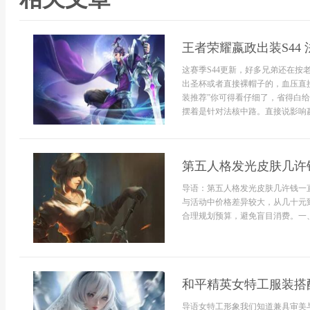
王者荣耀嬴政出装S44
这赛季S44更新，好多兄弟还在
出圣杯或者直接裸帽子的，血压直
装推荐”你可得看仔细了，省得白给
摆着是针对法核中路。直接说影响嬴.
第五人格发光皮肤几许
导语：第五人格发光皮肤几许钱一
与活动中价格差异较大，从几十元
合理规划预算，避免盲目消费。一、发
和平精英女特工服装搭
导语女特工形象我们知道兼具审美