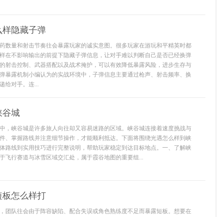
么样隐藏子弹
药数量和射击节奏往会暴露玩家的诚实意图。很多玩家在游玩和平精英时都
样在不影响输出的前提下隐藏子弹信息，让对手难以判断自己是否已经换弹
的射击控制、武器搭配以及战术掩护，可以有效降低暴露风险，进步生存与
弹暴露机制小编认为的实战环境中，子弹信息主要通过枪声、射击频率、换
给对手。连...
峡谷城
中，峡谷城是许多旅人向往却又容易迷路的区域。峡谷城连接着速度挑战与
件、掌握路线并注意细节操作，才能顺利抵达。下面将围绕光遇怎么样到峡
体路线到实用技巧进行完整说明，帮助玩家稳定到达目标地点。一、了解峡
于飞行赛道与冰雪区域交汇处，属于霞谷地图的重要组...
短板怎么样打
，团队往会由于阵容缺陷、配合失误或角色熟练度不足而暴露短板。想要在