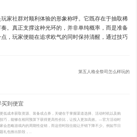
是玩家社群对顺利体验的形象称呼。它既存在于抽取稀
节奏。真正支撑这种光环的，并非单纯概率，而是准备
一点，玩家便能在追求欧气的同时保持清醒，通过技巧
第五人格全祭司怎么样玩的
样买到便宜
更低成本获取资源、装备或点券，关键在于掌握渠道选择、活动时机以及购
技巧，能够在相同预算下获得更高性价比，让投入更加高效。---官方活动时
家会忽略游戏内的周期性促销，而这些时段往能让开销下降不少。例如节日
礼包推出阶段，...