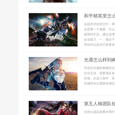
和平精英里怎
在战术对抗经过中，弹
会思索一个难题：怎么
或弹药不足。通过合理
反击能力。一、领会子
弹动作以及击打效果传递
光遇怎么样到
导语在光遇的探索经过
社交互动，需要满足条
谷城，从进入条件、具
谷城所在位置峡谷城位
第五人格团队
在排位或高质量对局中